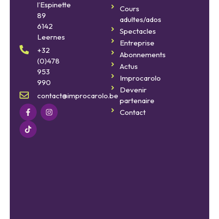
Improcarolo
l’Espinette
Cours
fait
89
adultes/ados
son
6142
cinéma
Spectacles
Leernes
Entreprise
8
+32
Abonnements
août
(0)478
2026
Actus
953
Improcarolo
990
Devenir
Improcarolo
contact@improcarolo.be
partenaire
fait
Contact
son
cinéma
11
septembre
2026
BELGIQUE
vs
FRANCE