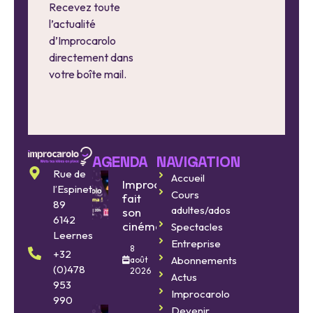
Recevez toute
l’actualité
d’Improcarolo
directement dans
votre boîte mail.
AGENDA
NAVIGATION
Rue de
Accueil
Improcarolo
l’Espinette
Cours
fait
89
adultes/ados
son
6142
cinéma
Spectacles
Leernes
Entreprise
8
+32
Abonnements
août
(0)478
2026
Actus
953
Improcarolo
990
Devenir