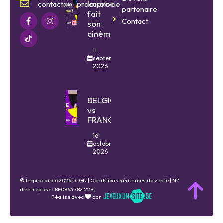
Improcarolo
contact@improcarolo.be
partenaire
fait
Contact
son
cinéma
11
septembre
2026
BELGIQUE
vs
FRANCE
16
octobre
2026
© Improcarolo 2026 |
CGU
|
Conditions générales de vente
| N°
d'entreprise : BE0863.782.228 |
Réalisé avec
par