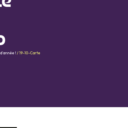
te
o
 d’année !
/
19-10-Carte