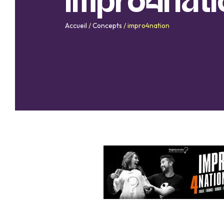
impro4nati
Accueil
/
Concepts
/
impro4nation