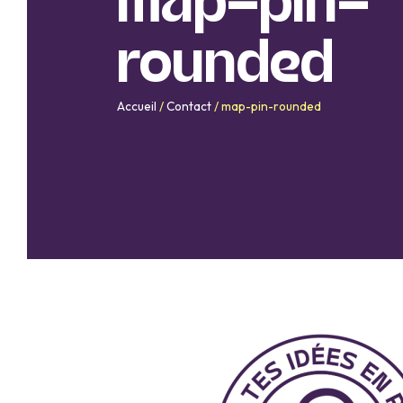
map-pin-
rounded
Accueil
/
Contact
/
map-pin-rounded