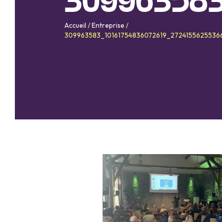
309963583
Accueil
/
Entreprise
/
309963583_10161754836072619_2724155625536