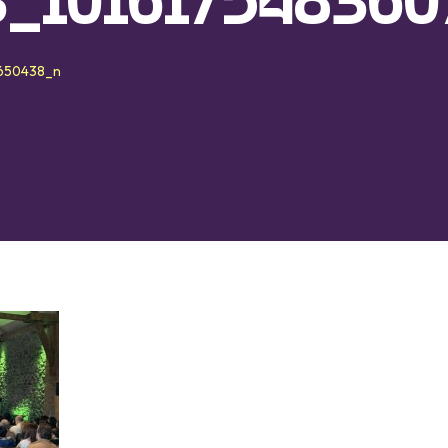
_101617548360
650438_n