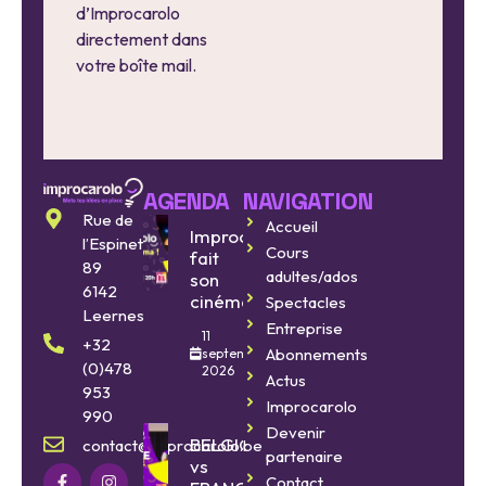
d’Improcarolo
directement dans
votre boîte mail.
AGENDA
NAVIGATION
Rue de
Accueil
Improcarolo
l’Espinette
Cours
fait
89
adultes/ados
son
6142
cinéma
Spectacles
Leernes
Entreprise
11
+32
Abonnements
septembre
(0)478
2026
Actus
953
Improcarolo
990
Devenir
BELGIQUE
contact@improcarolo.be
partenaire
vs
Contact