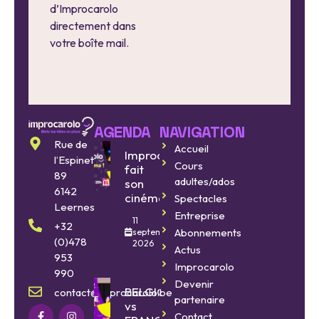
d’Improcarolo
directement dans
votre boîte mail.
AGENDA
NAVIGATION
Rue de
Accueil
Improcarolo
l’Espinette
Cours
fait
89
adultes/ados
son
6142
cinéma
Spectacles
Leernes
Entreprise
11
+32
Abonnements
septembre
(0)478
2026
Actus
953
Improcarolo
990
Devenir
BELGIQUE
contact@improcarolo.be
partenaire
vs
Contact