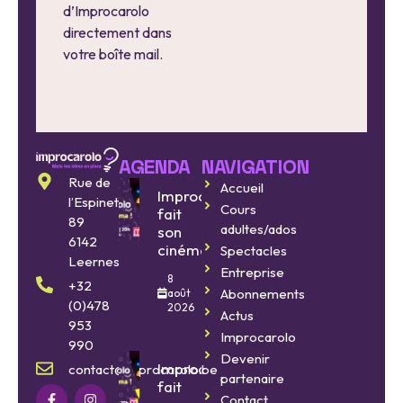
d’Improcarolo
directement dans
votre boîte mail.
AGENDA
NAVIGATION
Rue de
Accueil
Improcarolo
l’Espinette
Cours
fait
89
adultes/ados
son
6142
cinéma
Spectacles
Leernes
Entreprise
8
+32
Abonnements
août
(0)478
2026
Actus
953
Improcarolo
990
Devenir
Improcarolo
contact@improcarolo.be
partenaire
fait
Contact