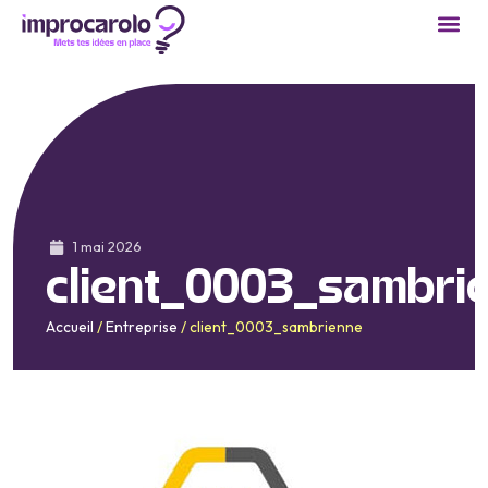
1 mai 2026
client_0003_sambri
Accueil
/
Entreprise
/
client_0003_sambrienne