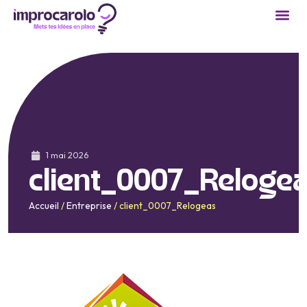
Cours 
Réservation
Devenir
1 mai 2026
client_0007_Reloge
Accueil
/
Entreprise
/
client_0007_Relogeas