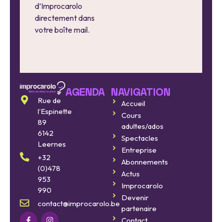
d’Improcarolo
directement dans
votre boîte mail.
AGENDA
NAVIGATION
Rue de
Accueil
Improcarolo
l’Espinette
Cours
fait
89
adultes/ados
son
6142
cinéma
Spectacles
Leernes
Entreprise
8
+32
Abonnements
août
(0)478
2026
Actus
953
Improcarolo
990
Devenir
Improcarolo
contact@improcarolo.be
partenaire
fait
Contact