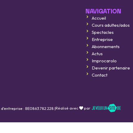
NAVIGATION
Accueil
Improcarolo fait son cinéma
Cours adultes/ados
8 août 2026
Spectacles
Entreprise
Improcarolo fait son cinéma
Abonnements
11 septembre 2026
Actus
Improcarolo
BELGIQUE vs FRANCE
Devenir partenaire
Contact
16 octobre 2026
Réalisé avec
par
 d'entreprise : BE0863.782.228 |