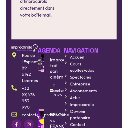
d’Improcarolo
directement dans
votre boîte mail.
AGENDA
NAVIGATION
Rue de
Accueil
Improcarolo
l’Espinette
Cours
fait
89
adultes/ados
son
6142
cinéma
Spectacles
Leernes
Entreprise
11
+32
Abonnements
septembre
(0)478
2026
Actus
953
Improcarolo
990
Devenir
BELGIQUE
contact@improcarolo.be
partenaire
vs
Contact
FRANCE