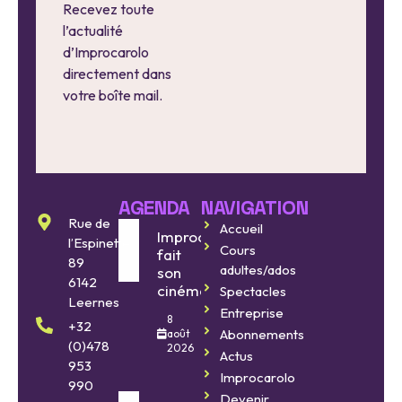
Recevez toute
l’actualité
d’Improcarolo
directement dans
votre boîte mail.
AGENDA
NAVIGATION
Rue de
Accueil
Improcarolo
l’Espinette
Cours
fait
89
adultes/ados
son
6142
cinéma
Spectacles
Leernes
Entreprise
8
+32
Abonnements
août
(0)478
2026
Actus
953
Improcarolo
990
Devenir