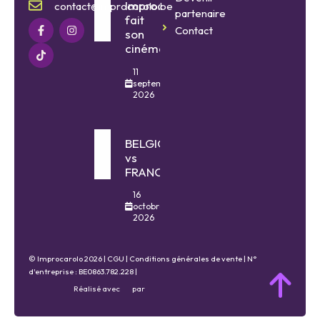
Improcarolo
contact@improcarolo.be
partenaire
fait
Contact
son
cinéma
11
septembre
2026
BELGIQUE
vs
FRANCE
16
octobre
2026
© Improcarolo 2026 |
CGU
|
Conditions générales de vente
| N°
d'entreprise : BE0863.782.228 |
Réalisé avec
par