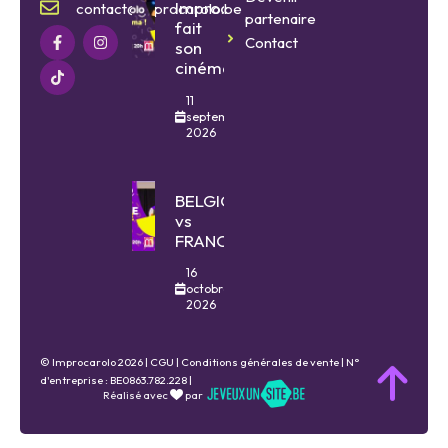
Improcarolo
contact@improcarolo.be
partenaire
fait
Contact
son
cinéma
11
septembre
2026
BELGIQUE
vs
FRANCE
16
octobre
2026
© Improcarolo 2026 |
CGU
|
Conditions générales de vente
| N°
d'entreprise : BE0863.782.228 |
Réalisé avec
par