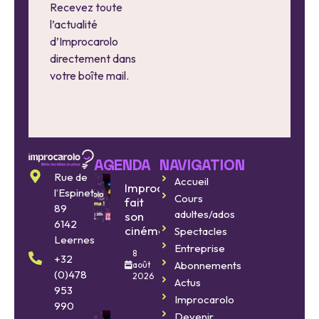
Recevez toute
l’actualité
d’Improcarolo
directement dans
votre boîte mail.
AGENDA
NAVIGATION
Rue de
Accueil
Improcarolo
l’Espinette
Cours
fait
89
adultes/ados
son
6142
cinéma
Spectacles
Leernes
Entreprise
8
+32
Abonnements
août
(0)478
2026
Actus
953
Improcarolo
990
Devenir