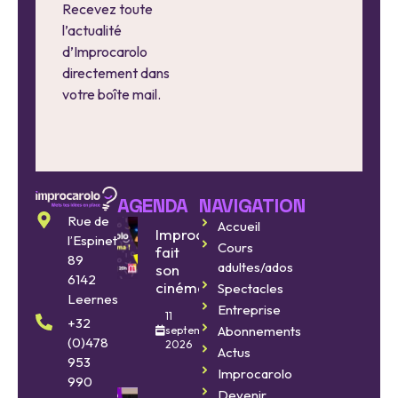
Recevez toute
l’actualité
d’Improcarolo
directement dans
votre boîte mail.
AGENDA
NAVIGATION
Rue de
Accueil
Improcarolo
l’Espinette
Cours
fait
89
adultes/ados
son
6142
cinéma
Spectacles
Leernes
Entreprise
11
+32
Abonnements
septembre
(0)478
2026
Actus
953
Improcarolo
990
Devenir