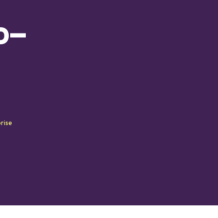
o-
rise