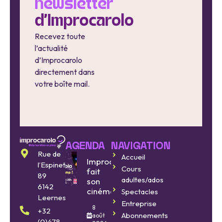
newsletter
d'Improcarolo
Recevez toute
l’actualité
d’Improcarolo
directement dans
votre boîte mail.
AGENDA
NAVIGATION
Rue de
Accueil
Improcarolo
l’Espinette
Cours
fait
89
adultes/ados
son
6142
cinéma
Spectacles
Leernes
Entreprise
8
+32
Abonnements
août
(0)478