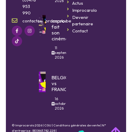
2026
Actus
953
Improcarolo
990
Devenir
Improcarolo
contact@improcarolo.be
partenaire
fait
Contact
son
cinéma
11
septembre
2026
BELGIQUE
vs
FRANCE
16
octobre
2026
© Improcarolo 2026 |
CGU
|
Conditions générales de vente
| N°
d'entreprise : BE0863.782.228 |