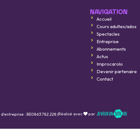
NAVIGATION
Accueil
Improcarolo fait son cinéma
Cours adultes/ados
8 août 2026
Spectacles
Entreprise
Improcarolo fait son cinéma
Abonnements
11 septembre 2026
Actus
Improcarolo
BELGIQUE vs FRANCE
Devenir partenaire
Contact
16 octobre 2026
Réalisé avec
par
 d'entreprise : BE0863.782.228 |