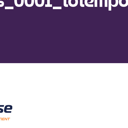
es_0001_totemp