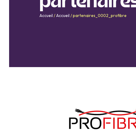
partenaire
Accueil
/
Accueil
/
partenaires_0002_profibre