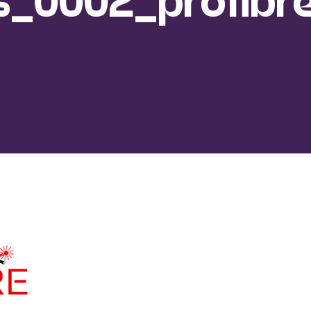
s_0002_profibr