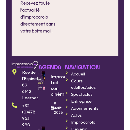
Recevez toute
l’actualité
d’Improcarolo
directement dans
votre boîte mail.
AGENDA
NAVIGATION
Rue de
Accueil
Improcarolo
l’Espinette
Cours
fait
89
adultes/ados
son
6142
cinéma
Spectacles
Leernes
Entreprise
8
+32
Abonnements
août
(0)478
2026
Actus
953
Improcarolo
990
Devenir