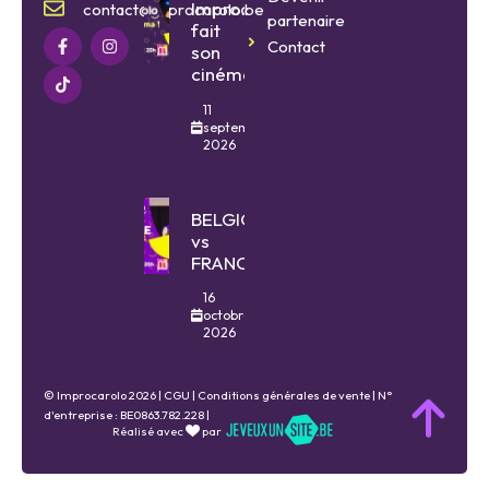
Improcarolo
contact@improcarolo.be
partenaire
fait
Contact
son
cinéma
11
septembre
2026
BELGIQUE
vs
FRANCE
16
octobre
2026
© Improcarolo 2026 |
CGU
|
Conditions générales de vente
| N°
d'entreprise : BE0863.782.228 |
Réalisé avec
par