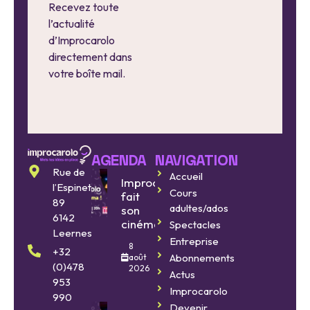
Recevez toute
l’actualité
d’Improcarolo
directement dans
votre boîte mail.
AGENDA
NAVIGATION
Rue de
Accueil
Improcarolo
l’Espinette
Cours
fait
89
adultes/ados
son
6142
cinéma
Spectacles
Leernes
Entreprise
8
+32
Abonnements
août
(0)478
2026
Actus
953
Improcarolo
990
Devenir