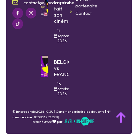
Improcarolo
contact@improcarolo.be
partenaire
fait
Contact
son
cinéma
11
septembre
2026
BELGIQUE
vs
FRANCE
16
octobre
2026
© Improcarolo 2026 |
CGU
|
Conditions générales de vente
| N°
d'entreprise : BE0863.782.228 |
Réalisé avec
par