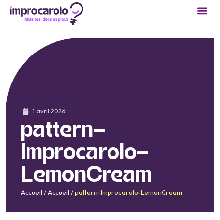
1 avril 2026
pattern-
Improcarolo-
LemonCream
Accueil
/
Accueil
/
pattern-Improcarolo-LemonCream