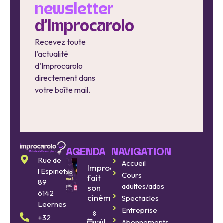
newsletter
d'Improcarolo
Recevez toute
l’actualité
d’Improcarolo
directement dans
votre boîte mail.
AGENDA
NAVIGATION
Rue de
Accueil
Improcarolo
l’Espinette
Cours
fait
89
adultes/ados
son
6142
cinéma
Spectacles
Leernes
Entreprise
8
+32
Abonnements
août