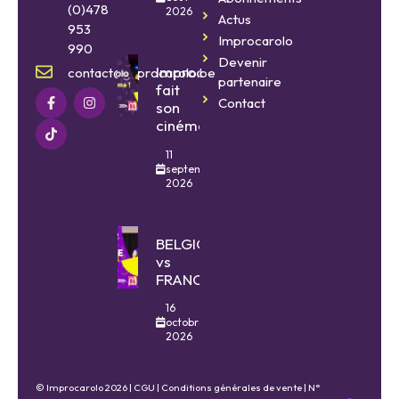
(0)478
2026
Actus
953
Improcarolo
990
Devenir
Improcarolo
contact@improcarolo.be
partenaire
fait
Contact
son
cinéma
11
septembre
2026
BELGIQUE
vs
FRANCE
16
octobre
2026
© Improcarolo 2026 |
CGU
|
Conditions générales de vente
| N°