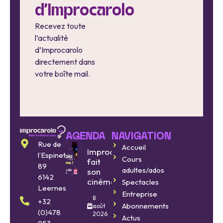
d'Improcarolo
Recevez toute
l’actualité
d’Improcarolo
directement dans
votre boîte mail.
AGENDA
NAVIGATION
Rue de
Accueil
Improcarolo
l’Espinette
Cours
fait
89
adultes/ados
son
6142
cinéma
Spectacles
Leernes
Entreprise
8
+32
Abonnements
août
(0)478
2026
Actus