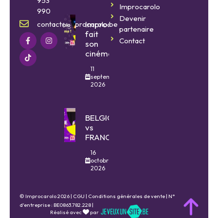
953
Improcarolo
990
Devenir
Improcarolo
contact@improcarolo.be
partenaire
fait
Contact
son
cinéma
11
septembre
2026
BELGIQUE
vs
FRANCE
16
octobre
2026
© Improcarolo 2026 |
CGU
|
Conditions générales de vente
| N°
d'entreprise : BE0863.782.228 |
Réalisé avec
par