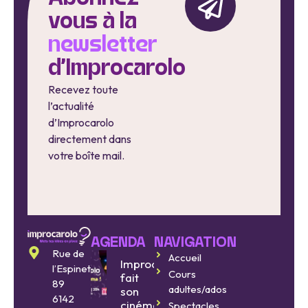
vous à la
newsletter
d'Improcarolo
Recevez toute
l’actualité
d’Improcarolo
directement dans
votre boîte mail.
AGENDA
NAVIGATION
Rue de
Accueil
Improcarolo
l’Espinette
Cours
fait
89
adultes/ados
son
6142
cinéma
Spectacles