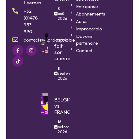
Leernes
Entreprise
8
+32
Abonnements
août
(0)478
2026
Actus
953
Improcarolo
990
Devenir
Improcarolo
contact@improcarolo.be
partenaire
fait
Contact
son
cinéma
11
septembre
2026
BELGIQUE
vs
FRANCE
16
octobre
2026