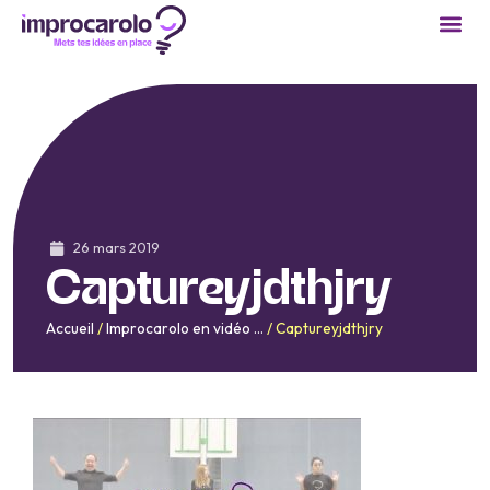
26 mars 2019
Captureyjdthjry
Accueil
/
Improcarolo en vidéo …
/
Captureyjdthjry