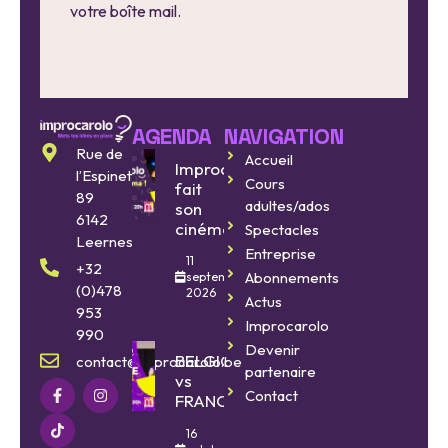
votre boîte mail.
AGENDA
NAVIGATION
Rue de
Accueil
Improcarolo
l’Espinette
Cours
fait
89
adultes/ados
son
6142
cinéma
Spectacles
Leernes
Entreprise
11
+32
Abonnements
septembre
(0)478
2026
Actus
953
Improcarolo
990
Devenir
BELGIQUE
contact@improcarolo.be
partenaire
vs
Contact
FRANCE
16