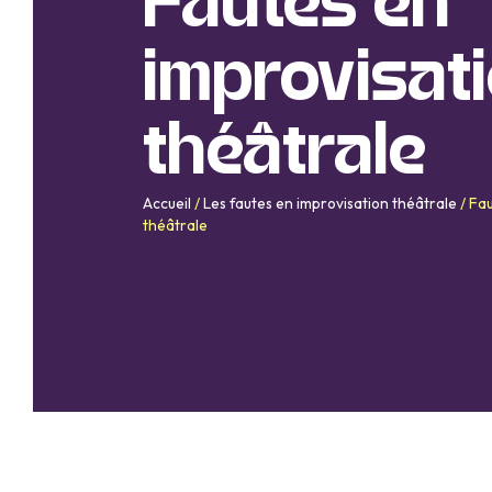
Fautes en
improvisat
théâtrale
Accueil
/
Les fautes en improvisation théâtrale
/
Fau
théâtrale