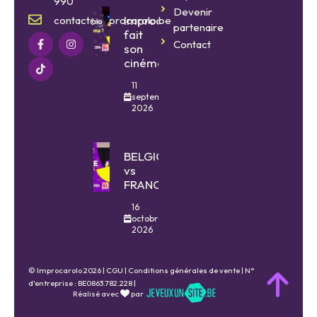
990
Devenir
Improcarolo
contact@improcarolo.be
partenaire
fait
Contact
son
cinéma
11
septembre
2026
BELGIQUE
vs
FRANCE
16
octobre
2026
© Improcarolo 2026 |
CGU
|
Conditions générales de vente
| N°
d'entreprise : BE0863.782.228 |
Réalisé avec
par