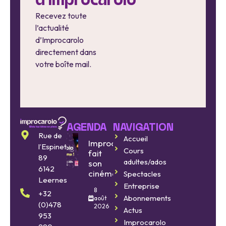
d'Improcarolo
Recevez toute
l’actualité
d’Improcarolo
directement dans
votre boîte mail.
AGENDA
NAVIGATION
Rue de
Accueil
Improcarolo
l’Espinette
Cours
fait
89
adultes/ados
son
6142
cinéma
Spectacles
Leernes
Entreprise
8
+32
Abonnements
août
(0)478
2026
Actus
953
Improcarolo