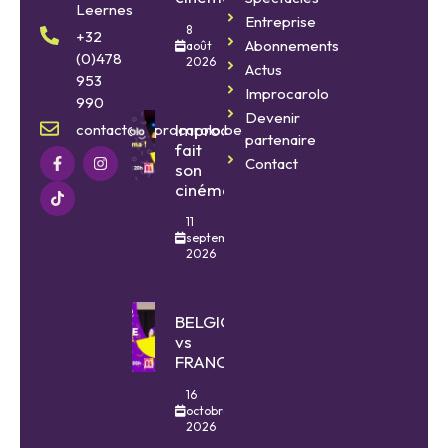
Leernes
Entreprise
8
+32
Abonnements
août
(0)478
2026
Actus
953
Improcarolo
990
Devenir
Improcarolo
contact@improcarolo.be
partenaire
fait
Contact
son
cinéma
11
septembre
2026
BELGIQUE
vs
FRANCE
16
octobre
2026