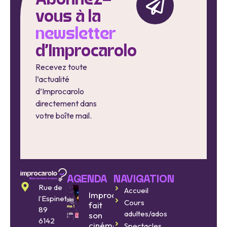
Abonnez-
vous à la
newsletter
d'Improcarolo
Recevez toute
l’actualité
d’Improcarolo
directement dans
votre boîte mail.
AGENDA
NAVIGATION
Rue de
Accueil
Improcarolo
l’Espinette
Cours
fait
89
adultes/ados
son
6142
cinéma
Spectacles