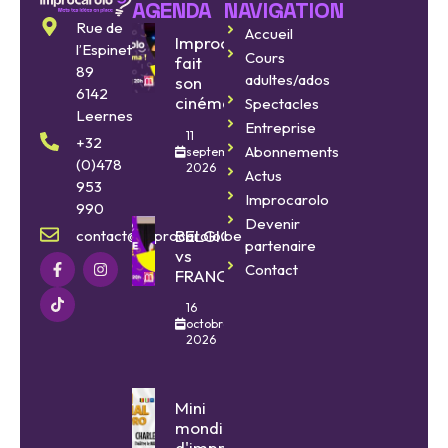
AGENDA
NAVIGATION
Rue de
Accueil
Improcarolo
l’Espinette
Cours
fait
89
adultes/ados
son
6142
cinéma
Spectacles
Leernes
Entreprise
11
+32
Abonnements
septembre
(0)478
2026
Actus
953
Improcarolo
990
Devenir
BELGIQUE
contact@improcarolo.be
partenaire
vs
Contact
FRANCE
16
octobre
2026
Mini
mondial
d'impro