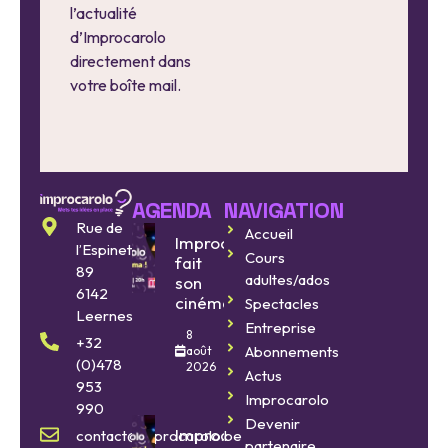
l’actualité
d’Improcarolo
directement dans
votre boîte mail.
AGENDA
NAVIGATION
Rue de
Accueil
Improcarolo
l’Espinette
Cours
fait
89
adultes/ados
son
6142
cinéma
Spectacles
Leernes
Entreprise
8
+32
Abonnements
août
(0)478
2026
Actus
953
Improcarolo
990
Devenir
Improcarolo
contact@improcarolo.be
partenaire