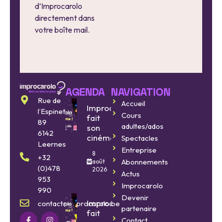
d’Improcarolo
directement dans
votre boîte mail.
AGENDA
NAVIGATION
Rue de
Accueil
Improcarolo
l’Espinette
Cours
fait
89
adultes/ados
son
6142
cinéma
Spectacles
Leernes
Entreprise
8
+32
Abonnements
août
(0)478
2026
Actus
953
Improcarolo
990
Devenir
Improcarolo
contact@improcarolo.be
partenaire
fait
Contact