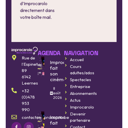
d’Improcarolo
directement dans
votre boîte mail.
AGENDA
NAVIGATION
Rue de
Accueil
Improcarolo
l’Espinette
Cours
fait
89
adultes/ados
son
6142
cinéma
Spectacles
Leernes
Entreprise
8
+32
Abonnements
août
(0)478
2026
Actus
953
Improcarolo
990
Devenir
Improcarolo
contact@improcarolo.be
partenaire
fait
Contact