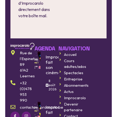
d’Improcarolo
directement dans
votre boîte mail.
AGENDA
NAVIGATION
Rue de
Accueil
Improcarolo
l’Espinette
Cours
fait
89
adultes/ados
son
6142
cinéma
Spectacles
Leernes
Entreprise
8
+32
Abonnements
août
(0)478
2026
Actus
953
Improcarolo
990
Devenir
Improcarolo
contact@improcarolo.be
partenaire
fait
Contact