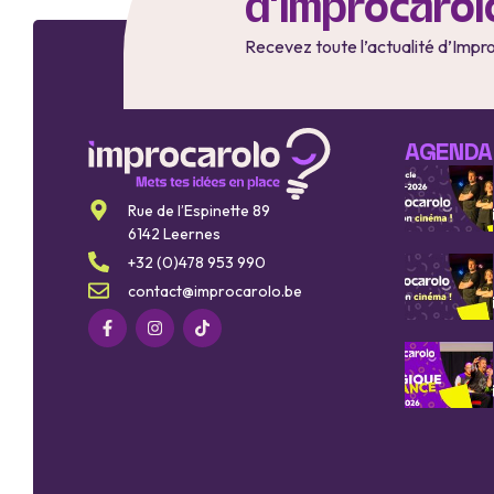
d'Improcarol
Recevez toute l’actualité d’Impr
AGENDA
Rue de l’Espinette 89
6142 Leernes
+32 (0)478 953 990
contact@improcarolo.be