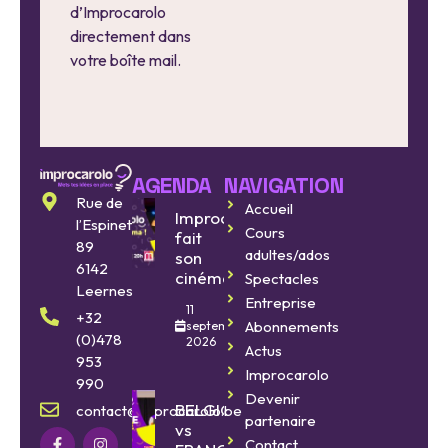
d’Improcarolo
directement dans
votre boîte mail.
AGENDA
NAVIGATION
Rue de
Accueil
Improcarolo
l’Espinette
Cours
fait
89
adultes/ados
son
6142
cinéma
Spectacles
Leernes
Entreprise
11
+32
Abonnements
septembre
(0)478
2026
Actus
953
Improcarolo
990
Devenir
BELGIQUE
contact@improcarolo.be
partenaire
vs
Contact