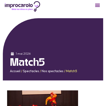
Cours 
Réservation
Devenir
1 mai 2026
Match5
Accueil
/
Spectacles
/
Nos spectacles
/
Match5