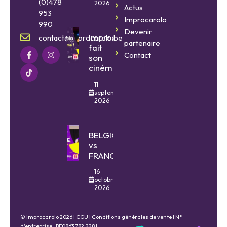
(0)478
2026
Actus
953
Improcarolo
990
Devenir
Improcarolo
contact@improcarolo.be
partenaire
fait
Contact
son
cinéma
11
septembre
2026
BELGIQUE
vs
FRANCE
16
octobre
2026
© Improcarolo 2026 |
CGU
|
Conditions générales de vente
| N°
d'entreprise : BE0863.782.228 |