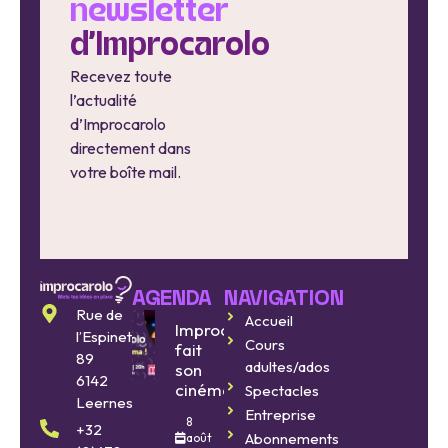
newsletter
d'Improcarolo
Recevez toute
l’actualité
d’Improcarolo
directement dans
votre boîte mail.
AGENDA
NAVIGATION
Rue de
Accueil
Improcarolo
l’Espinette
Cours
fait
89
adultes/ados
son
6142
cinéma
Spectacles
Leernes
Entreprise
8
+32
Abonnements
août