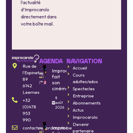
l’actualité
d’Improcarolo
directement dans
votre boîte mail.
AGENDA
NAVIGATION
Rue de
Accueil
Improcarolo
l’Espinette
Cours
fait
89
adultes/ados
son
6142
cinéma
Spectacles
Leernes
Entreprise
8
+32
Abonnements
août
(0)478
2026
Actus
953
Improcarolo
990
Devenir
Improcarolo
contact@improcarolo.be
partenaire