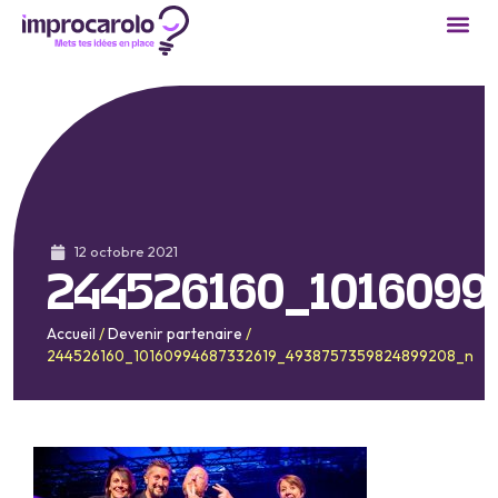
12 octobre 2021
244526160_101609
Accueil
/
Devenir partenaire
/
244526160_10160994687332619_4938757359824899208_n