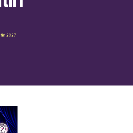
tin
ntin 2027