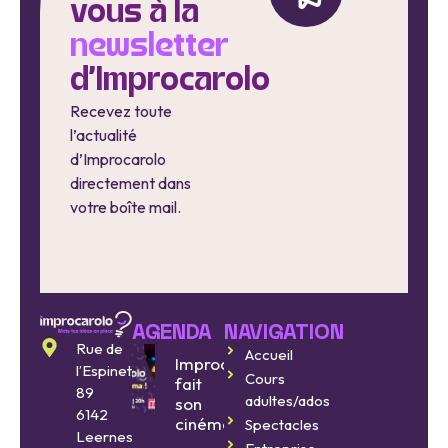
vous à la
newsletter
d'Improcarolo
Recevez toute
l’actualité
d’Improcarolo
directement dans
votre boîte mail.
AGENDA
NAVIGATION
Rue de
Accueil
Improcarolo
l’Espinette
Cours
fait
89
adultes/ados
son
6142
cinéma
Spectacles
Leernes