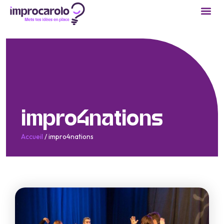
impro4nations
Accueil
/
impro4nations