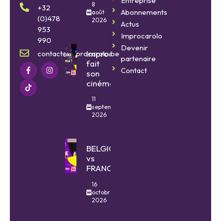
Entreprise
8
+32
Abonnements
août
(0)478
2026
Actus
953
Improcarolo
990
Devenir
Improcarolo
contact@improcarolo.be
partenaire
fait
Contact
son
cinéma
11
septembre
2026
BELGIQUE
vs
FRANCE
16
octobre
2026