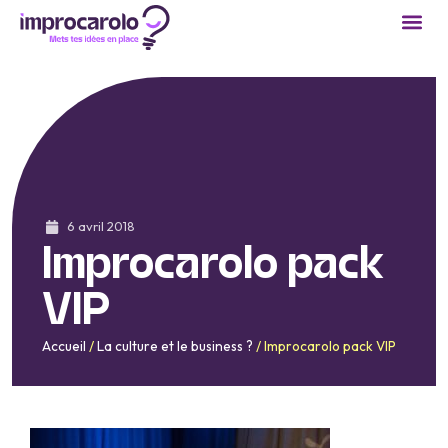
Cours 
Réservation
Devenir
6 avril 2018
Improcarolo pack
VIP
Accueil
/
La culture et le business ?
/
Improcarolo pack VIP