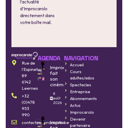
l’actualité
d’Improcarolo
directement dans
votre boîte mail.
AGENDA
NAVIGATION
Rue de
Accueil
Improcarolo
l’Espinette
Cours
fait
89
adultes/ados
son
6142
cinéma
Spectacles
Leernes
Entreprise
8
+32
Abonnements
août
(0)478
2026
Actus
953
Improcarolo
990
Devenir
Improcarolo
contact@improcarolo.be
partenaire
fait