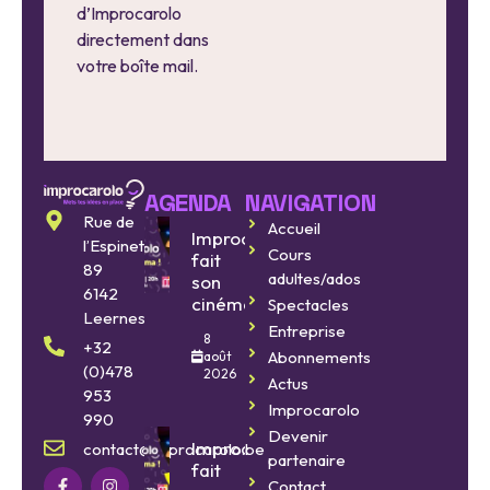
d’Improcarolo
directement dans
votre boîte mail.
AGENDA
NAVIGATION
Rue de
Accueil
Improcarolo
l’Espinette
Cours
fait
89
adultes/ados
son
6142
cinéma
Spectacles
Leernes
Entreprise
8
+32
Abonnements
août
(0)478
2026
Actus
953
Improcarolo
990
Devenir
Improcarolo
contact@improcarolo.be
partenaire
fait
Contact