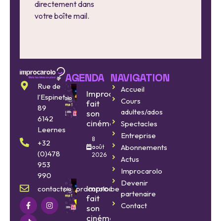
directement dans
votre boîte mail.
AGENDA
NAVIGATION
Rue de
Accueil
Improcarolo
l’Espinette
Cours
fait
89
adultes/ados
son
6142
cinéma
Spectacles
Leernes
Entreprise
8
+32
Abonnements
août
(0)478
2026
Actus
953
Improcarolo
990
Devenir
Improcarolo
contact@improcarolo.be
partenaire
fait
Contact
son
cinéma