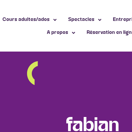
Cours adultes/ados
Spectacles
Entrepr
A propos
Réservation en lig
fabian