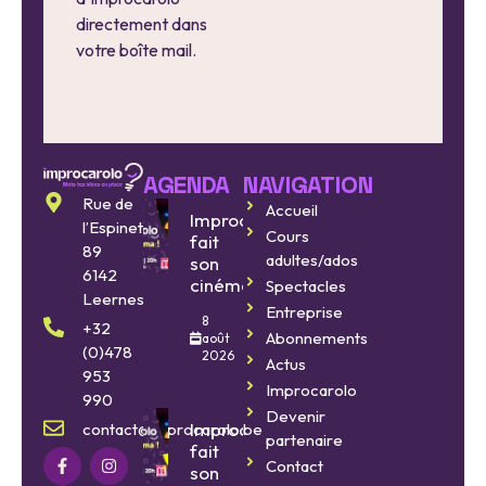
directement dans
votre boîte mail.
AGENDA
NAVIGATION
Rue de
Accueil
Improcarolo
l’Espinette
Cours
fait
89
adultes/ados
son
6142
cinéma
Spectacles
Leernes
Entreprise
8
+32
Abonnements
août
(0)478
2026
Actus
953
Improcarolo
990
Devenir
Improcarolo
contact@improcarolo.be
partenaire
fait
Contact
son