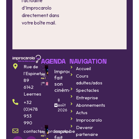
l’actualité
d’Improcarolo
directement dans
votre boîte mail.
AGENDA
NAVIGATION
Rue de
Accueil
Improcarolo
l’Espinette
Cours
fait
89
adultes/ados
son
6142
cinéma
Spectacles
Leernes
Entreprise
8
+32
Abonnements
août
(0)478
2026
Actus
953
Improcarolo
990
Devenir
Improcarolo
contact@improcarolo.be
partenaire
fait