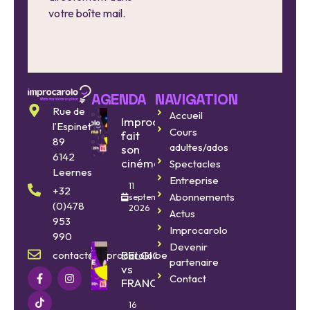
votre boîte mail.
AGENDA
NAVIGATION
Rue de
Accueil
Improcarolo
l’Espinette
Cours
fait
89
adultes/ados
son
6142
cinéma
Spectacles
Leernes
Entreprise
11
+32
Abonnements
septembre
(0)478
2026
Actus
953
Improcarolo
990
Devenir
BELGIQUE
contact@improcarolo.be
partenaire
vs
Contact
FRANCE
16